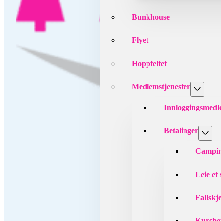
Bunkhouse
Flyet
Hoppfeltet
Medlemstjenester
Innloggingsmed
Betalinger
Campin
Leie et
Fallskj
Kursbet