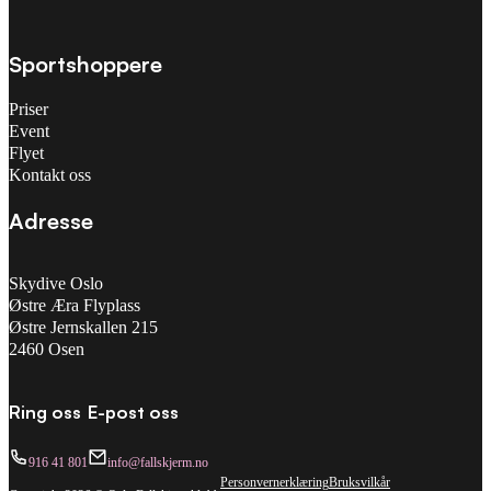
Sportshoppere
Priser
Event
Flyet
Kontakt oss
Adresse
Skydive Oslo
Østre Æra Flyplass
Østre Jernskallen 215
2460 Osen
Ring oss
E-post oss
916 41 801
info@fallskjerm.no
Personvernerklæring
Bruksvilkår