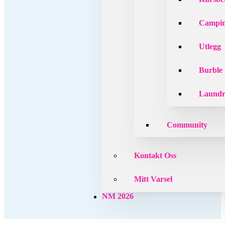
Campin
Utlegg
Burble
Laund
Community
Kontakt Oss
Mitt Varsel
NM 2026