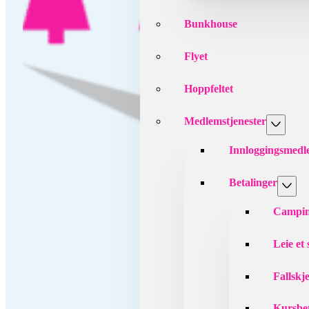
Bunkhouse
Flyet
Hoppfeltet
Medlemstjenester
Innloggingsmed
Betalinger
Campin
Leie et
Fallskj
Kursbet