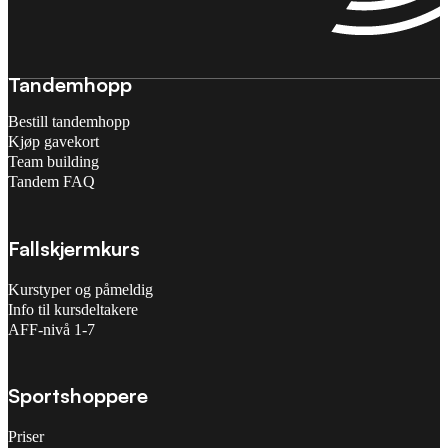
Tandemhopp
Bestill tandemhopp
Kjøp gavekort
Team building
Tandem FAQ
Fallskjermkurs
Kurstyper og påmeldig
Info til kursdeltakere
AFF-nivå 1-7
Sportshoppere
Priser