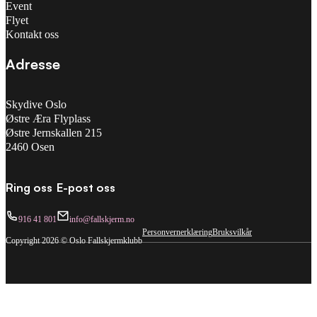
Event
Flyet
Kontakt oss
Adresse
Skydive Oslo
Østre Æra Flyplass
Østre Jernskallen 215
2460 Osen
Ring oss
E-post oss
916 41 801
info@fallskjerm.no
Personvernerklæring
Bruksvilkår
Copyright 2026 © Oslo Fallskjermklubb