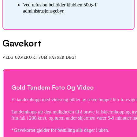
Ved refusjon beholder klubben 500;- i
administrasjonsgebyr.
Gavekort
VELG GAVEKORT SOM PASSER DEG!
Gold Tandem Foto Og Video
Et tandemhopp med video og bilder av selve hoppet blir foreviget
Tandemhopp gir deg muligheten til å prøve fallskjermhopping tr
fritt fall i 200 km/t, og turen under skjermen varer 5-6 minutter med
*Gavekortet gjelder for bestilling alle dager i uken.