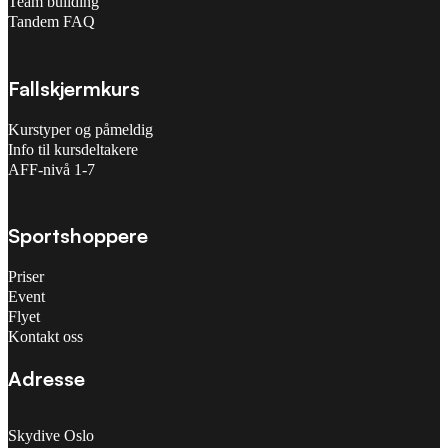
Team building
Tandem FAQ
Fallskjermkurs
Kurstyper og påmeldig
Info til kursdeltakere
AFF-nivå 1-7
Sportshoppere
Priser
Event
Flyet
Kontakt oss
Adresse
Skydive Oslo