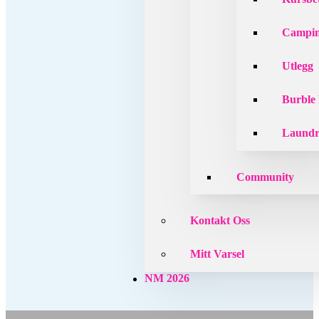
Campin
Utlegg
Burble
Laund
Community
Kontakt Oss
Mitt Varsel
NM 2026