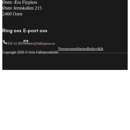
Østre Æra Flyplass
Østre Jernskallen 215
2460 Osen
Ring oss
E-post oss
916 41 801
info@fallskjerm.no
Personvernerklæring
Bruksvilkår
Copyright 2026 © Oslo Fallskjermklubb