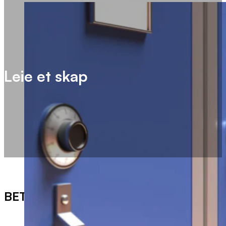
Leie et skap
BETALING AV SKAP