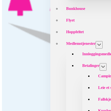
Bunkhouse
Flyet
Hoppfeltet
Medlemstjenester
Innloggingsmed
Betalinger
Campin
Leie et
Fallskj
Kursbet