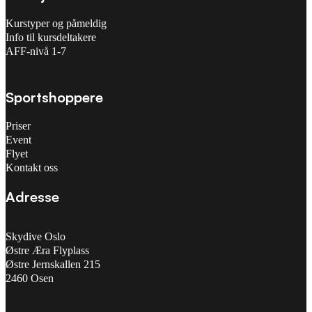
Kurstyper og påmeldig
Info til kursdeltakere
AFF-nivå 1-7
Sportshoppere
Priser
Event
Flyet
Kontakt oss
Adresse
Skydive Oslo
Østre Æra Flyplass
Østre Jernskallen 215
2460 Osen