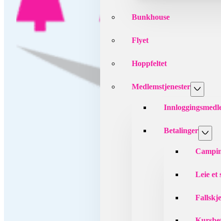
Bunkhouse
Flyet
Hoppfeltet
Medlemstjenester
Innloggingsmed
Betalinger
Campin
Leie et
Fallskj
Kursbet