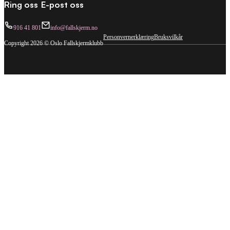
Ring oss
E-post oss
916 41 801
info@fallskjerm.no
Personvernerklæring
Bruksvilkår
Copyright 2026 © Oslo Fallskjermklubb