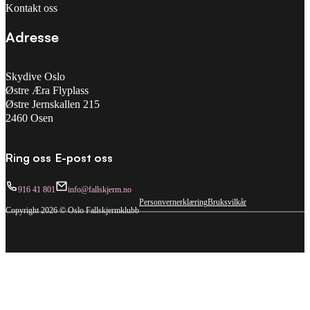
Kontakt oss
Adresse
Skydive Oslo
Østre Æra Flyplass
Østre Jernskallen 215
2460 Osen
Ring oss
E-post oss
916 41 801
info@fallskjerm.no
Personvernerklæring
Bruksvilkår
Copyright 2026 © Oslo Fallskjermklubb