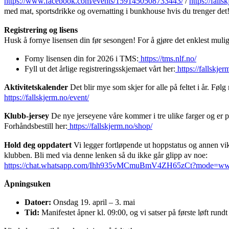
https://www.facebook.com/events/1591450508733443/
/
https://fall
med mat, sportsdrikke og overnatting i bunkhouse hvis du trenger det
Registrering og lisens
Husk å fornye lisensen din før sesongen! For å gjøre det enklest mulig, 
Forny lisensen din for 2026 i TMS:
https://tms.nlf.no/
Fyll ut det årlige registreringsskjemaet vårt her:
https://fallskjer
Aktivitetskalender
Det blir mye som skjer for alle på feltet i år. Føl
https://fallskjerm.no/event/
Klubb-jersey
De nye jerseyene våre kommer i tre ulike farger og er på 
Forhåndsbestill her:
https://fallskjerm.no/shop/
Hold deg oppdatert
Vi legger fortløpende ut hoppstatus og annen vi
klubben. Bli med via denne lenken så du ikke går glipp av noe:
https://chat.whatsapp.com/Ihh935vMCmuBmV4ZH65zCt?mode=ww
Åpningsuken
Datoer:
Onsdag 19. april – 3. mai
Tid:
Manifestet åpner kl. 09:00, og vi satser på første løft rundt