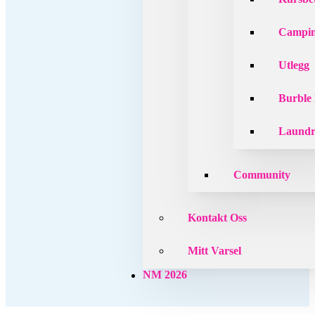
Campin
Utlegg
Burble
Laund
Community
Kontakt Oss
Mitt Varsel
NM 2026