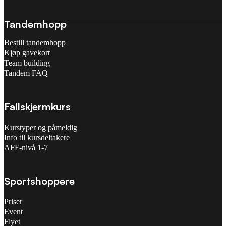
Tandemhopp
Bestill tandemhopp
Kjøp gavekort
Team building
Tandem FAQ
Fallskjermkurs
Kurstyper og påmeldig
Info til kursdeltakere
AFF-nivå 1-7
Sportshoppere
Priser
Event
Flyet