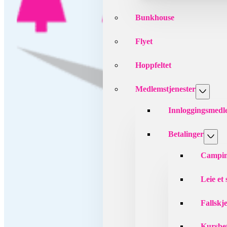
Bunkhouse
Flyet
Hoppfeltet
Medlemstjenester
Innloggingsmed
Betalinger
Campin
Leie et
Fallskj
Kursbet