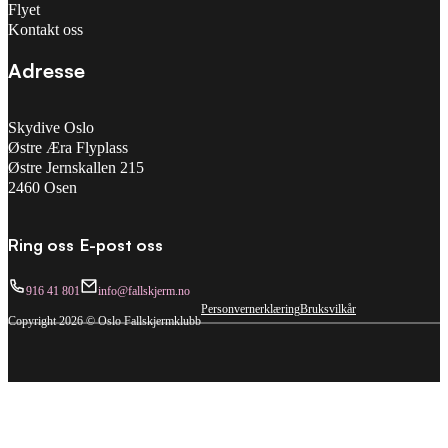
Flyet
Kontakt oss
Adresse
Skydive Oslo
Østre Æra Flyplass
Østre Jernskallen 215
2460 Osen
Ring oss
E-post oss
916 41 801
info@fallskjerm.no
Personvernerklæring
Bruksvilkår
Copyright 2026 © Oslo Fallskjermklubb