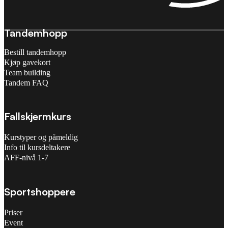
Tandemhopp
Bestill tandemhopp
Kjøp gavekort
Team building
Tandem FAQ
Fallskjermkurs
Kurstyper og påmeldig
Info til kursdeltakere
AFF-nivå 1-7
Sportshoppere
Priser
Event